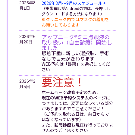
2026年8月〜9月
のスケジュール +
2026年8
（携帯電話がAndroidの方は、長押しし
月1日
ダウンロードする方法になります）
※クリニック内ではマスクの着用を
お願いしております
アップニーク®ミニ点眼液の
2026年6
取り扱い（自由診療）開始し
月20日
ました
眼瞼下垂に新しい選択肢、手術
なしで目元が変わります
WEB予約は「診察」を選択してくだ
さい
要注意！
2026年2
月5日
ホームページ改修予定のため、
現在の
WEB予約システム
のページに
つきましては、変更になっている部分
がありますのでご注意ください！
（ご予約を取れる日は、前日からで
はなくなっています）
また、
訪問診療
も現在は行っておりま
せんのでご了承ください