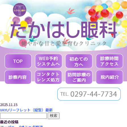
2025.11.15
VAYUリーフレット（縦型）最新
検
索:
最近の投稿